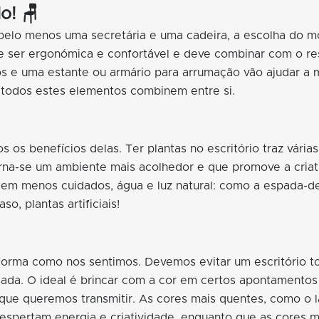
o! 🪑
pelo menos uma secretária e uma cadeira, a escolha do mo
ve ser ergonómica e confortável e deve combinar com o re
ios e uma estante ou armário para arrumação vão ajudar a
e todos estes elementos combinem entre si.
s benefícios delas. Ter plantas no escritório traz várias
orna-se um ambiente mais acolhedor e que promove a criat
m menos cuidados, água e luz natural: como a espada-de-s
o, plantas artificiais!
forma como nos sentimos. Devemos evitar um escritório 
ada. O ideal é brincar com a cor em certos apontamentos
ue queremos transmitir. As cores mais quentes, como o l
espertam energia e criatividade, enquanto que as cores ma