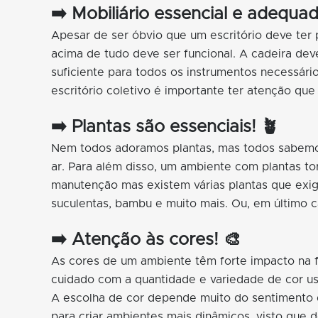
➡️ Mobiliário essencial e adequad
Apesar de ser óbvio que um escritório deve ter 
acima de tudo deve ser funcional. A cadeira de
suficiente para todos os instrumentos necessár
escritório coletivo é importante ter atenção qu
➡️ Plantas são essenciais! 🪴
Nem todos adoramos plantas, mas todos sabemos o
ar. Para além disso, um ambiente com plantas t
manutenção mas existem várias plantas que exige
suculentas, bambu e muito mais. Ou, em último cas
➡️ Aten
ção às cores! 🎨
As cores de um ambiente têm forte impacto na 
cuidado com a quantidade e variedade de cor us
A escolha de cor depende muito do sentimento q
para criar ambientes mais dinâmicos, visto que d