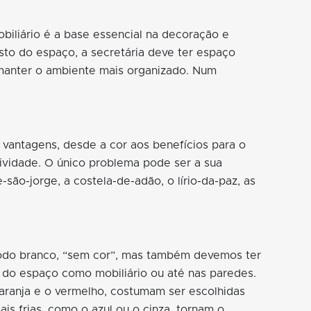
biliário é a base essencial na decoração e
sto do espaço, a secretária deve ter espaço
 manter o ambiente mais organizado. Num
 vantagens, desde a cor aos benefícios para o
ividade. O único problema pode ser a sua
ão-jorge, a costela-de-adão, o lírio-da-paz, as
todo branco, “sem cor”, mas também devemos ter
 do espaço como mobiliário ou até nas paredes.
aranja e o vermelho, costumam ser escolhidas
is frias, como o azul ou o cinza, tornam o