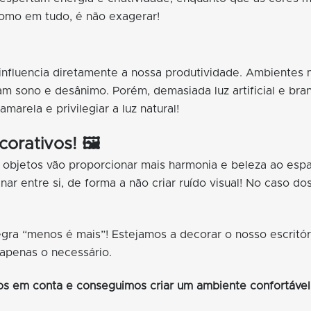
 como em tudo, é não exagerar!
 influencia diretamente a nossa produtividade. Ambientes
m sono e desânimo. Porém, demasiada luz artificial e bra
marela e privilegiar a luz natural!
orativos! 🖼️
 objetos vão proporcionar mais harmonia e beleza ao esp
r entre si, de forma a não criar ruído visual! No caso do
gra “menos é mais”! Estejamos a decorar o nosso escritór
 apenas o necessário.
s em conta e conseguimos criar um ambiente confortável e