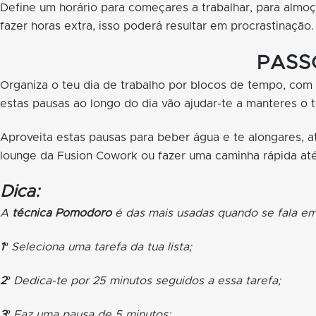
Define um horário para começares a trabalhar, para almoç
fazer horas extra, isso poderá resultar em procrastinação.
PASS
Organiza o teu dia de trabalho por blocos de tempo, com
estas pausas ao longo do dia vão ajudar-te a manteres o t
Aproveita estas pausas para beber água e te alongares, at
lounge da Fusion Cowork
ou fazer uma caminha rápida até
Dica:
A
técnica Pomodoro
é das mais usadas quando se fala e
1º
Seleciona uma tarefa da tua lista;
2º
Dedica-te por 25 minutos seguidos a essa tarefa;
3º
Faz uma pausa de 5 minutos;